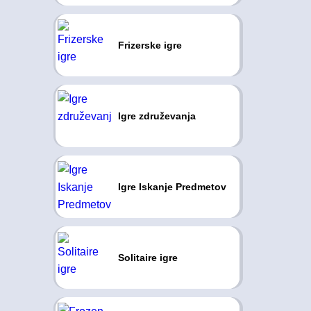
Frizerske igre
Igre združevanja
Igre Iskanje Predmetov
Solitaire igre