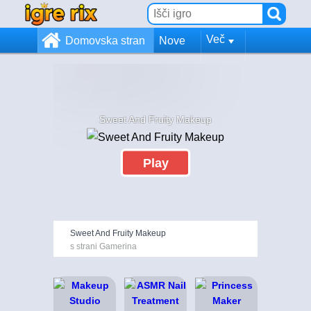
Več
Domovska stran
Nove
Sweet And Fruity Makeup
Play
Sweet And Fruity Makeup
s strani Gamerina