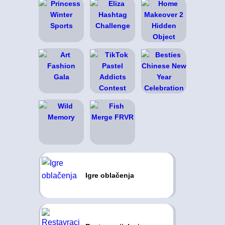
Igre oblačenja