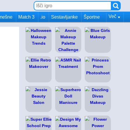
Več
mešne
Match 3
.io
Sestavljanke
Športne