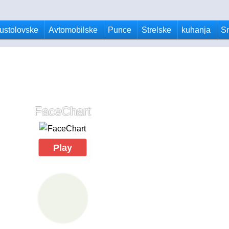
ustolovske
Avtomobilske
Punce
Strelske
kuhanja
S
FaceChart
Play