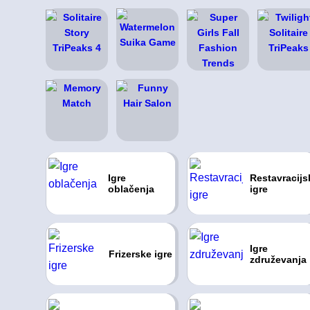
Igre
Restavracijs
oblačenja
igre
Igre
Frizerske igre
združevanja