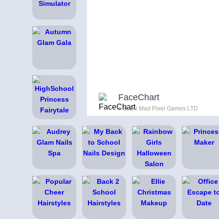
FaceChart
s strani Mad Pixel Games LTD