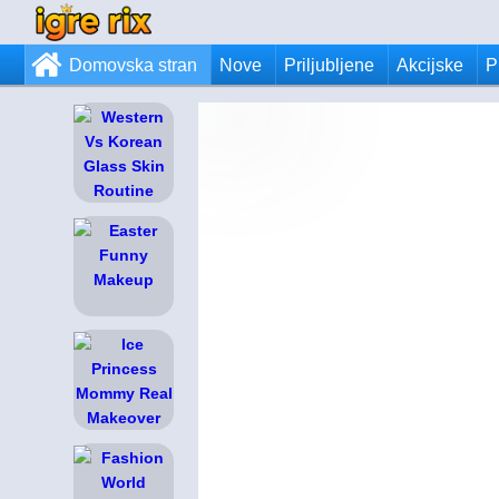
Domovska stran
Nove
Priljubljene
Akcijske
P