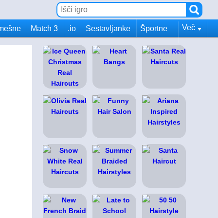
Več
mešne
Match 3
.io
Sestavljanke
Športne