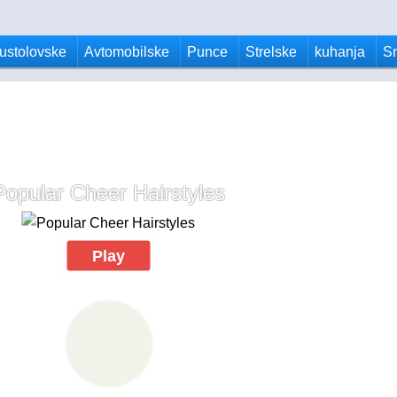
ustolovske
Avtomobilske
Punce
Strelske
kuhanja
S
Popular Cheer Hairstyles
Play