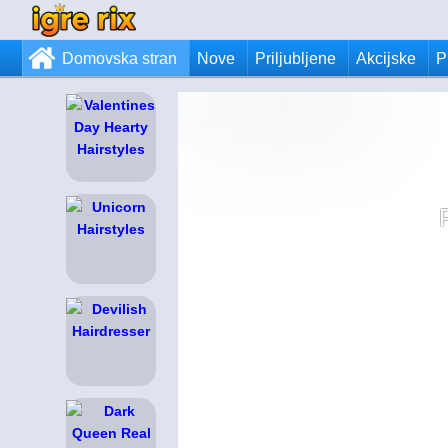
Domovska stran
Nove
Priljubljene
Akcijske
P