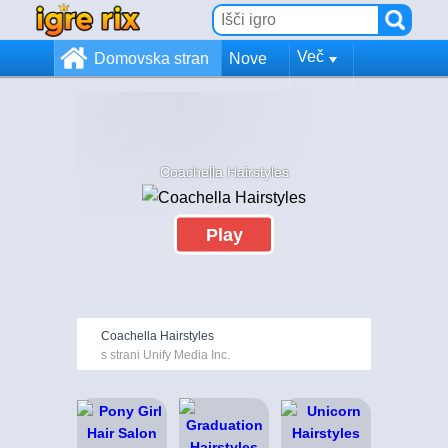
Več
Domovska stran
Nove
Coachella Hairstyles
Play
Coachella Hairstyles
s strani Unify Media Inc.