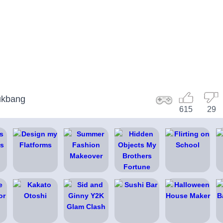
ukbang
615
29