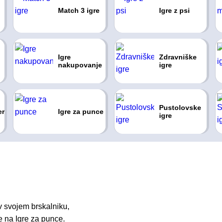
Match 3 igre
Igre z psi
Igre
Zdravniške
nakupovanje
igre
Pustolovske
er
Igre za punce
igre
 svojem brskalniku,
e na Igre za punce.