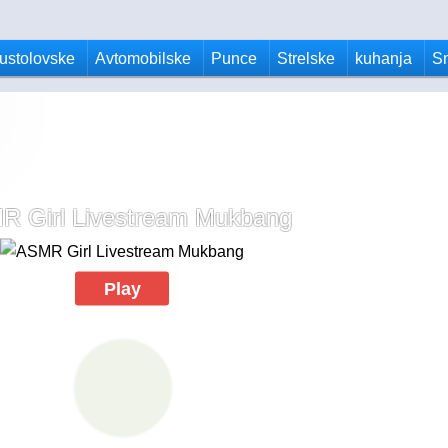
ustolovske
Avtomobilske
Punce
Strelske
kuhanja
S
R Girl Livestream Mukbang
Play