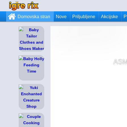
Domovska stran
Nove
Priljubljene
Akcijske
P
ASM