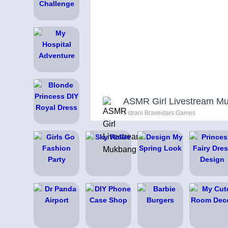
ASMR Girl Livestream M
s strani Bravestars Games