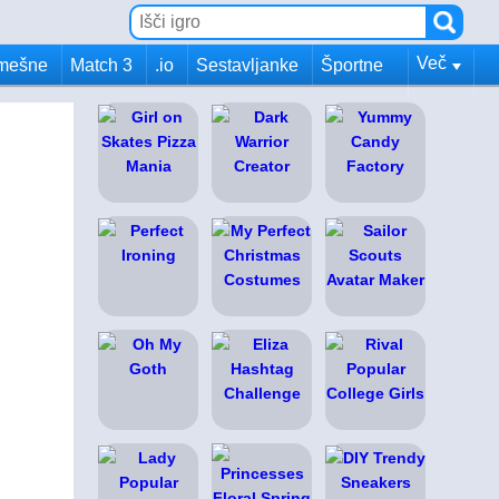
Več
mešne
Match 3
.io
Sestavljanke
Športne