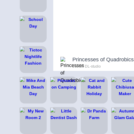
Princesses of Quadrobics
s strani DL-studio