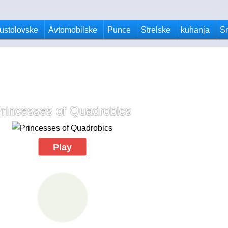
ustolovske
Avtomobilske
Punce
Strelske
kuhanja
S
rincesses of Quadrobics
Play