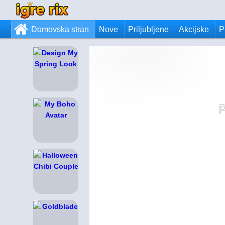
Domovska stran
Nove
Priljubljene
Akcijske
P
P