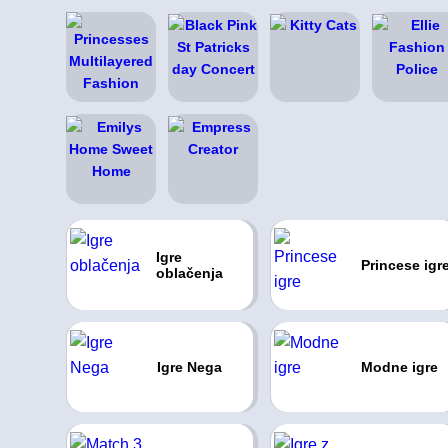
Igre
Princese igr
oblačenja
Igre Nega
Modne igre