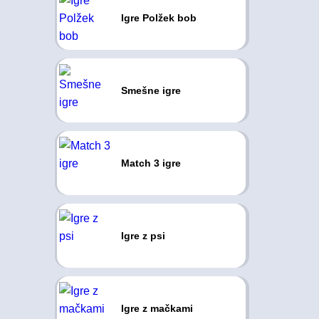
Igre Polžek bob
Smešne igre
Match 3 igre
Igre z psi
Igre z mačkami