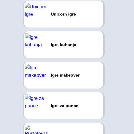
Unicorn igre
Igre kuhanja
Igre makeover
Igre za punce