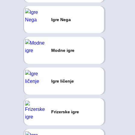
Igre Nega
Modne igre
Igre ličenje
Frizerske igre