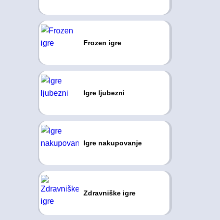
Frozen igre
Igre ljubezni
Igre nakupovanje
Zdravniške igre