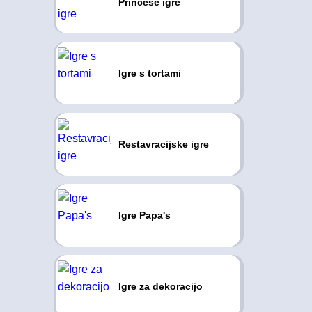
Princese igre
Igre s tortami
Restavracijske igre
Igre Papa's
Igre za dekoracijo