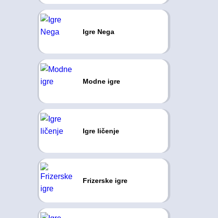
Igre Nega
Modne igre
Igre ličenje
Frizerske igre