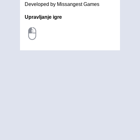
Developed by Missangest Games
Upravljanje igre