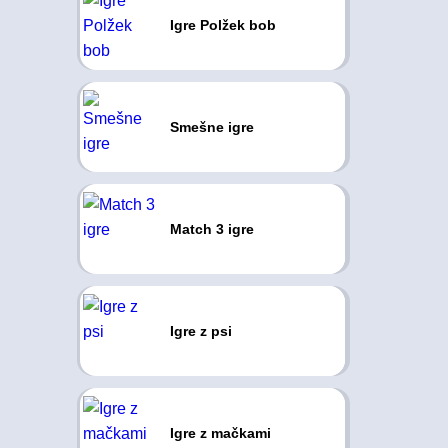
Igre Polžek bob
Smešne igre
Match 3 igre
Igre z psi
Igre z mačkami