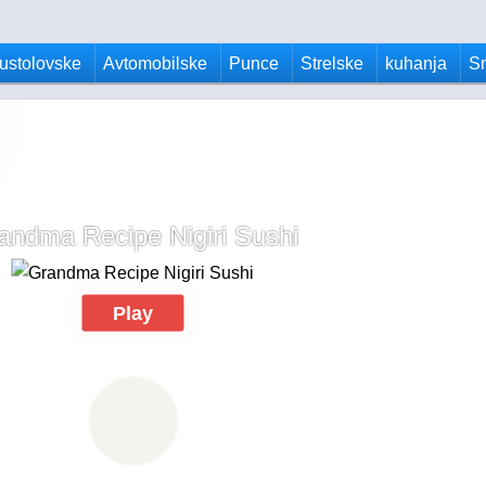
ustolovske
Avtomobilske
Punce
Strelske
kuhanja
S
andma Recipe Nigiri Sushi
Play