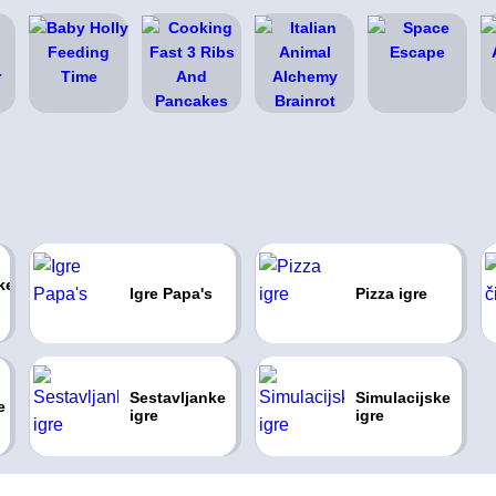
ke
Igre Papa's
Pizza igre
Sestavljanke
Simulacijske
e
igre
igre