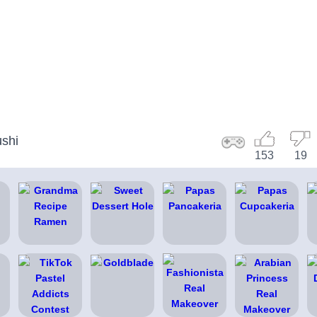
ushi
153
19