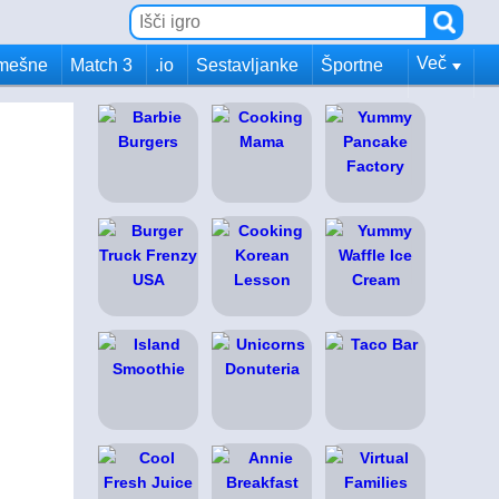
Več
mešne
Match 3
.io
Sestavljanke
Športne