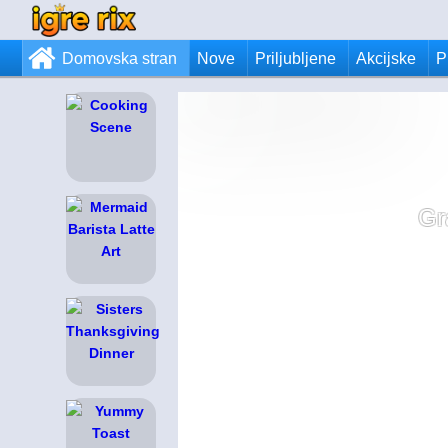
Domovska stran
Nove
Priljubljene
Akcijske
P
Gr