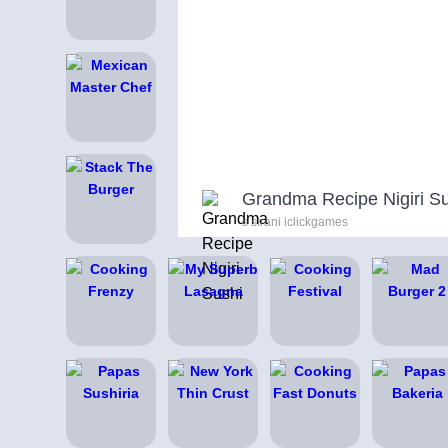
Grandma Recipe Nigiri S
s strani iclickgames