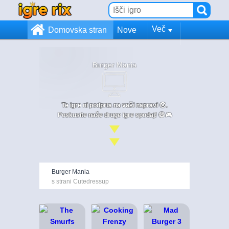
Več
Domovska stran
Nove
Burger Mania
Te igre ni podprta na vaši napravi 😞.
Poskusite naše druge igre spodaj! 😄🎮
Burger Mania
s strani Cutedressup