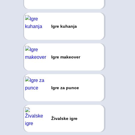
Igre kuhanja
Igre makeover
Igre za punce
Živalske igre