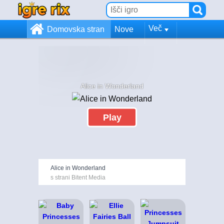
Več
Domovska stran
Nove
Alice in Wonderland
Play
Alice in Wonderland
s strani Bitent Media