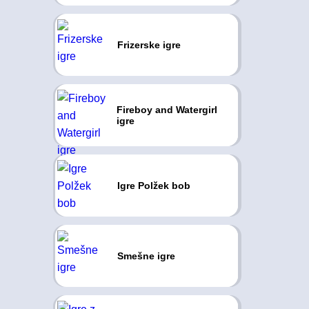
Frizerske igre
Fireboy and Watergirl
igre
Igre Polžek bob
Smešne igre