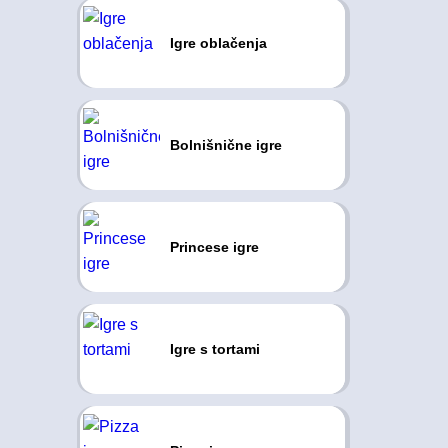
Igre oblačenja
Bolnišnične igre
Princese igre
Igre s tortami