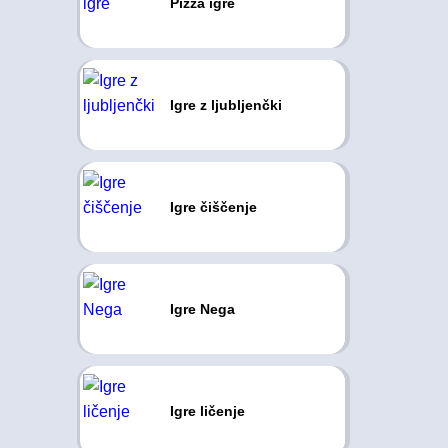
Pizza igre
Igre z ljubljenčki
Igre čiščenje
Igre Nega
Igre ličenje