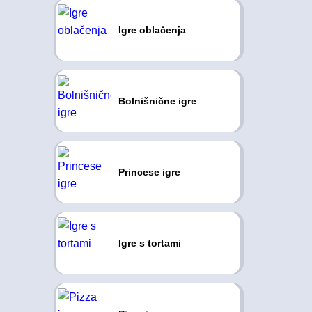
Igre oblačenja
Bolnišnične igre
Princese igre
Igre s tortami