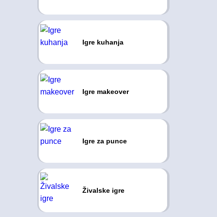
Igre kuhanja
Igre makeover
Igre za punce
Živalske igre