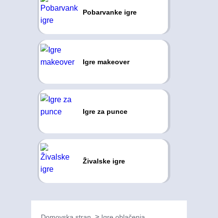
Pobarvanke igre
Igre makeover
Igre za punce
Živalske igre
Domovska stran
Igre oblačenja