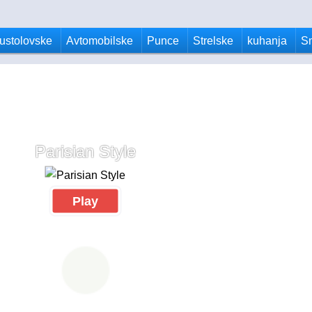
ustolovske
Avtomobilske
Punce
Strelske
kuhanja
S
Parisian Style
Play