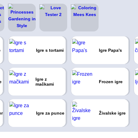
e
Igre s tortami
Igre Papa's
Igre z
e
Frozen igre
mačkami
er
Igre za punce
Živalske igre