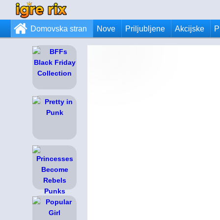
Domovska stran
Nove
Priljubljene
Akcijske
P