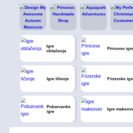
Igre
Princese igr
oblačenja
Igre ličenje
Frizerske igr
Pobarvanke
Igre makeov
igre