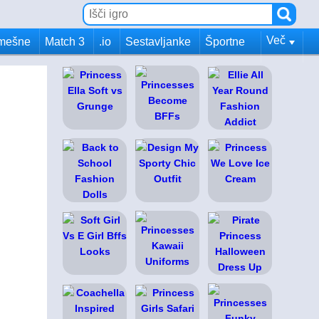
Več
mešne
Match 3
.io
Sestavljanke
Športne