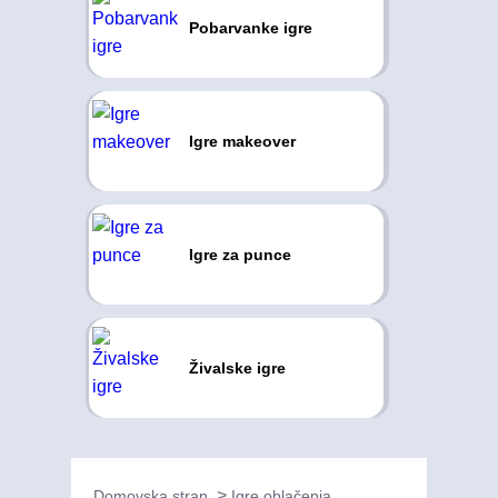
Pobarvanke igre
Igre makeover
Igre za punce
Živalske igre
Domovska stran
Igre oblačenja