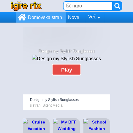
Več
Domovska stran
Nove
Design my Stylish Sunglasses
Play
Design my Stylish Sunglasses
s strani Bitent Media