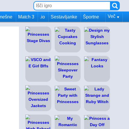
Več
mešne
Match 3
.io
Sestavljanke
Športne