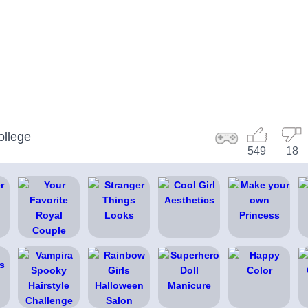
ollege
549
18