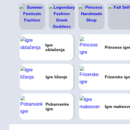
Igre
Princese igr
oblačenja
Igre ličenje
Frizerske igr
Pobarvanke
Igre makeov
igre