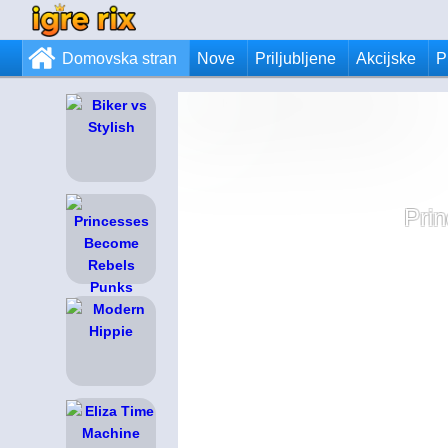
Domovska stran
Nove
Priljubljene
Akcijske
P
Prin