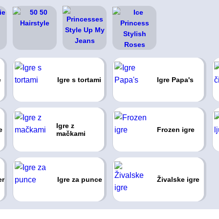
e
Igre s tortami
Igre Papa's
Igre z
e
Frozen igre
mačkami
er
Igre za punce
Živalske igre