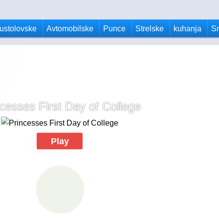
ustolovske
Avtomobilske
Punce
Strelske
kuhanja
S
cesses First Day of College
Play