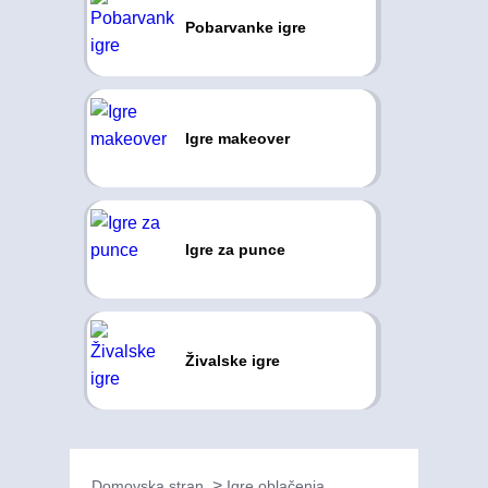
Pobarvanke igre
Igre makeover
Igre za punce
Živalske igre
Domovska stran
Igre oblačenja