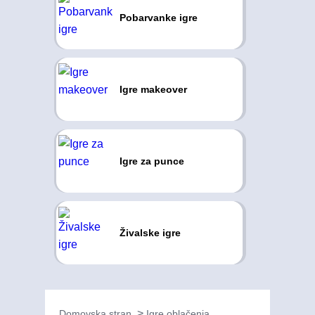
Pobarvanke igre
Igre makeover
Igre za punce
Živalske igre
Domovska stran
Igre oblačenja