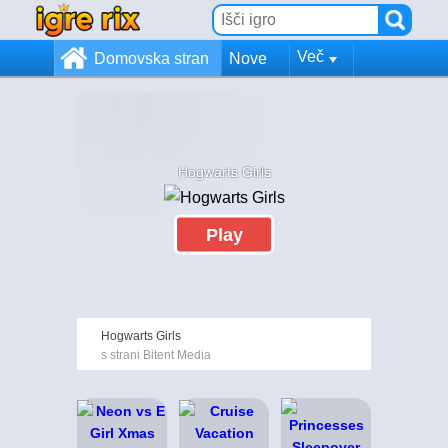
Več
Domovska stran
Nove
Hogwarts Girls
Play
Hogwarts Girls
s strani Bitent Media