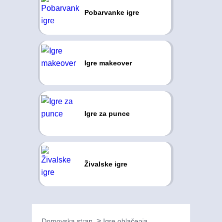
Pobarvanke igre
Igre makeover
Igre za punce
Živalske igre
Domovska stran
Igre oblačenja