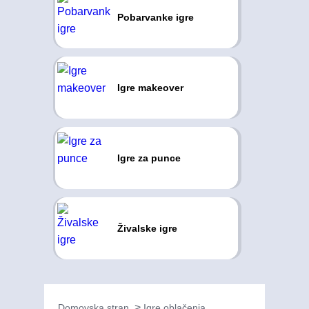
Pobarvanke igre
Igre makeover
Igre za punce
Živalske igre
Domovska stran
Igre oblačenja