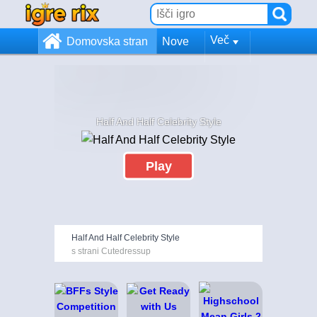
Več
Domovska stran
Nove
Half And Half Celebrity Style
Play
Half And Half Celebrity Style
s strani Cutedressup