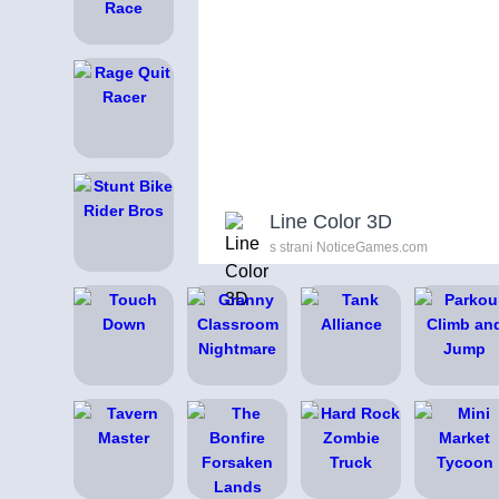
Line Color 3D
s strani NoticeGames.com