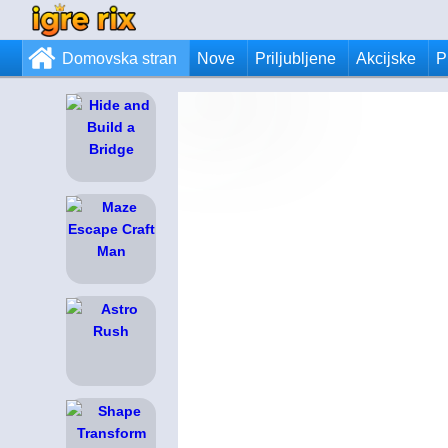
Domovska stran
Nove
Priljubljene
Akcijske
P