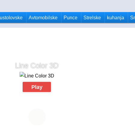
ustolovske
Avtomobilske
Punce
Strelske
kuhanja
S
Line Color 3D
Play