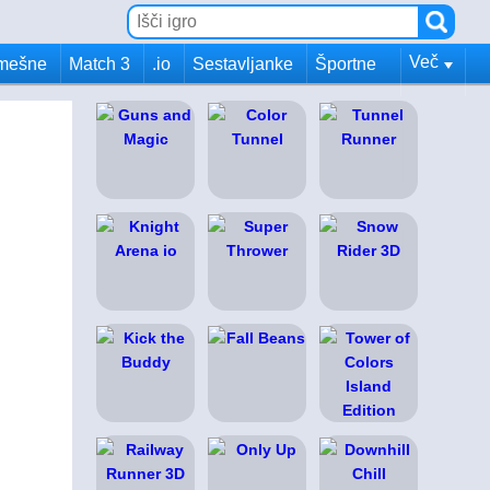
Več
mešne
Match 3
.io
Sestavljanke
Športne