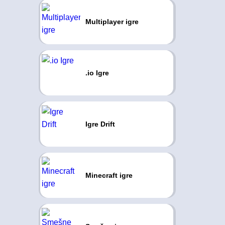
Multiplayer igre
.io Igre
Igre Drift
Minecraft igre