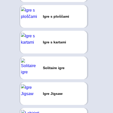
Igre s ploščami
Igre s kartami
Solitaire igre
Igre Jigsaw