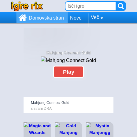
Več
Domovska stran
Nove
Mahjong Connect Gold
Play
Mahjong Connect Gold
s strani DRA