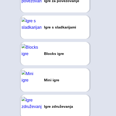
Igre za povezovanje
Igre s sladkarijami
Blocks igre
Mini igre
Igre združevanja