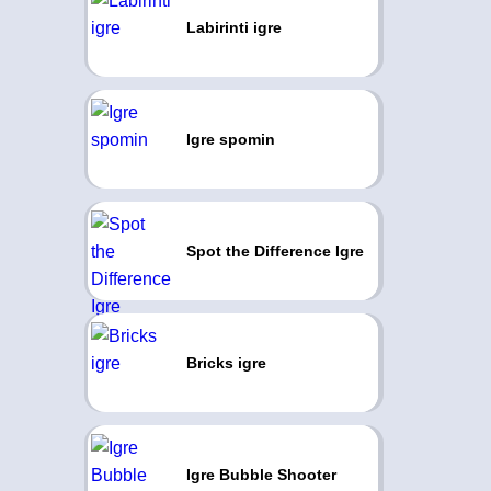
Labirinti igre
Igre spomin
Spot the Difference Igre
Bricks igre
Igre Bubble Shooter