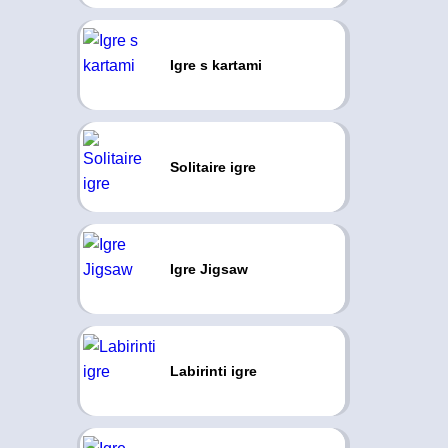
Igre s kartami
Solitaire igre
Igre Jigsaw
Labirinti igre