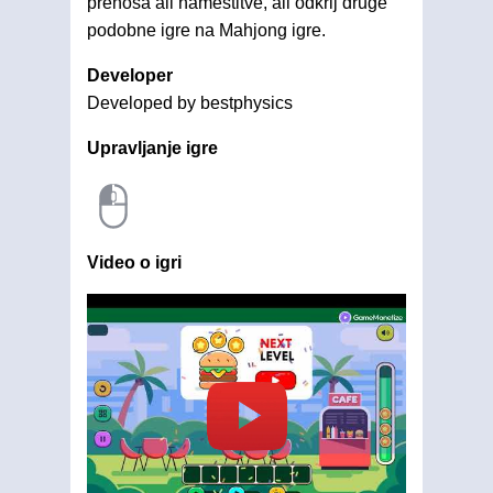
prenosa ali namestitve, ali odkrij druge
podobne igre na Mahjong igre.
Developer
Developed by bestphysics
Upravljanje igre
Video o igri