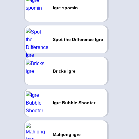
Igre spomin
Spot the Difference Igre
Bricks igre
Igre Bubble Shooter
Mahjong igre