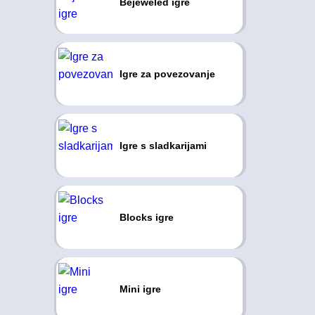
Bejeweled igre
Igre za povezovanje
Igre s sladkarijami
Blocks igre
Mini igre