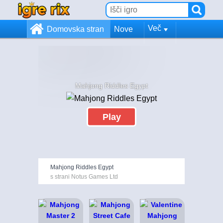
Več
Domovska stran
Nove
Mahjong Riddles Egypt
Play
Mahjong Riddles Egypt
s strani Notus Games Ltd