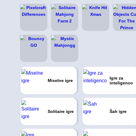
Igre za
Miselne igre
inteligenco
Solitaire igre
Šah igre