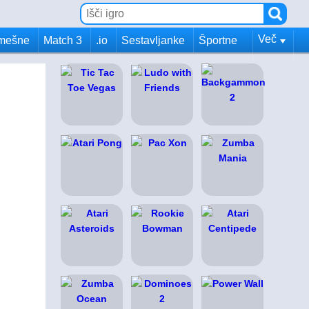
Več
mešne
Match 3
.io
Sestavljanke
Športne