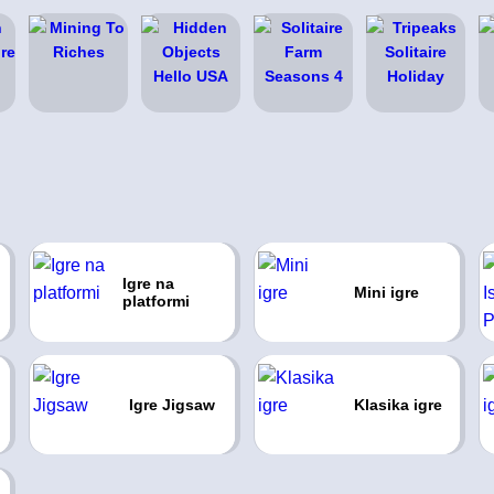
Igre na
Mini igre
platformi
Igre Jigsaw
Klasika igre