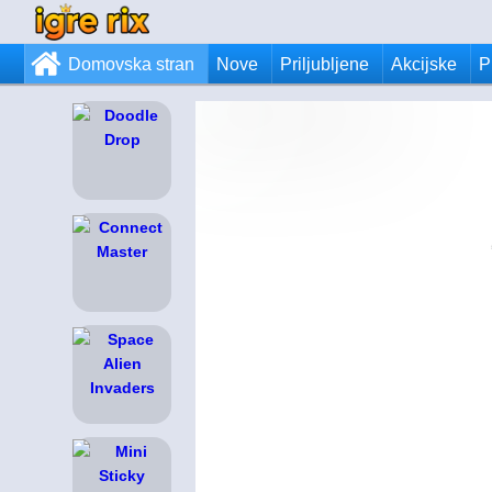
Domovska stran
Nove
Priljubljene
Akcijske
P