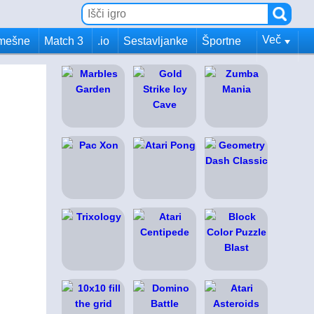
Več
mešne
Match 3
.io
Sestavljanke
Športne