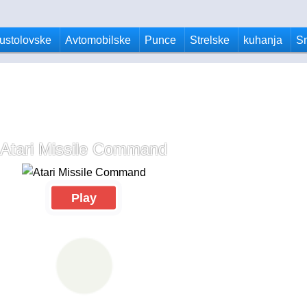
ustolovske
Avtomobilske
Punce
Strelske
kuhanja
S
Atari Missile Command
Play