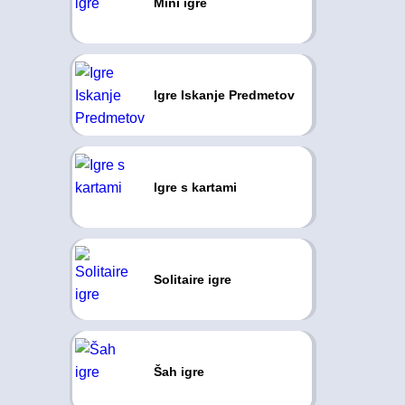
Mini igre
Igre Iskanje Predmetov
Igre s kartami
Solitaire igre
Šah igre