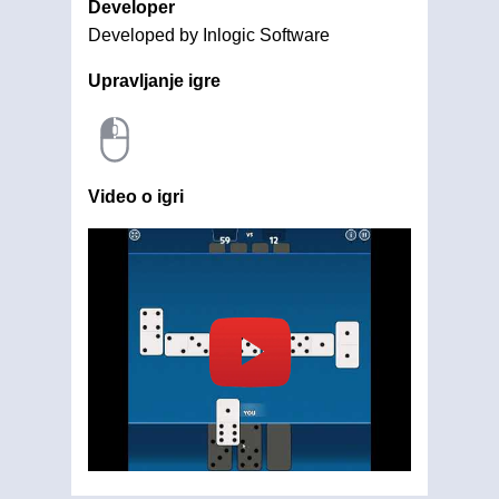
Developer
Developed by Inlogic Software
Upravljanje igre
Video o igri