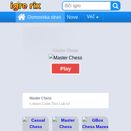
Več
Domovska stran
Nove
Master Chess
Play
Master Chess
s strani Code This Lab srl