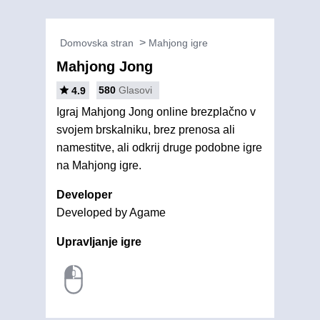
Domovska stran
Mahjong igre
Mahjong Jong
580
Glasovi
4.9
Igraj Mahjong Jong online brezplačno v
svojem brskalniku, brez prenosa ali
namestitve, ali odkrij druge podobne igre
na Mahjong igre.
Developer
Developed by Agame
Upravljanje igre