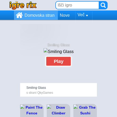
Več
Domovska stran
Nove
Smiling Glass
Play
Smiling Glass
s strani QkyGames