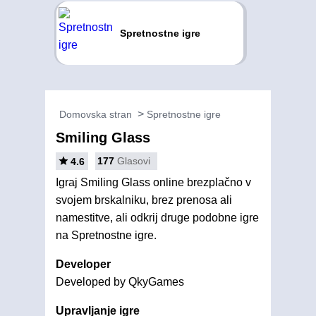
Spretnostne igre
Domovska stran
Spretnostne igre
Smiling Glass
177
Glasovi
4.6
Igraj Smiling Glass online brezplačno v
svojem brskalniku, brez prenosa ali
namestitve, ali odkrij druge podobne igre
na Spretnostne igre.
Developer
Developed by QkyGames
Upravljanje igre