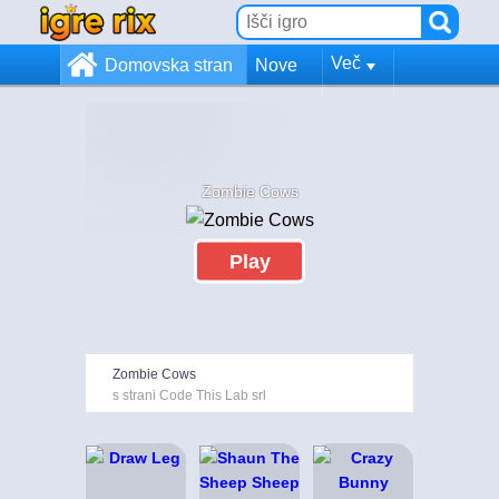
Več
Domovska stran
Nove
Zombie Cows
Play
Zombie Cows
s strani Code This Lab srl