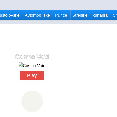
ustolovske
Avtomobilske
Punce
Strelske
kuhanja
S
Cosmo Void
Play