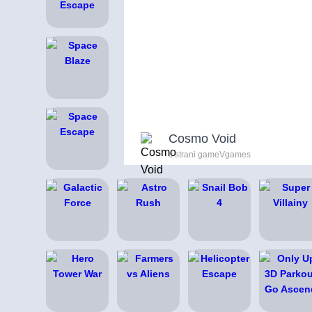
Cosmo Void
s strani gameVgames