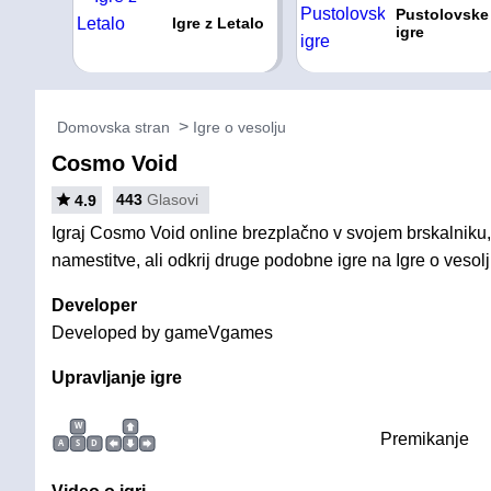
Pustolovske
Igre z Letalo
igre
Domovska stran
Igre o vesolju
Cosmo Void
443
Glasovi
4.9
Igraj Cosmo Void online brezplačno v svojem brskalniku,
namestitve, ali odkrij druge podobne igre na Igre o vesolj
Developer
Developed by gameVgames
Upravljanje igre
W
Premikanje
A
S
D