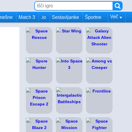
Več
mešne
Match 3
.io
Sestavljanke
Športne