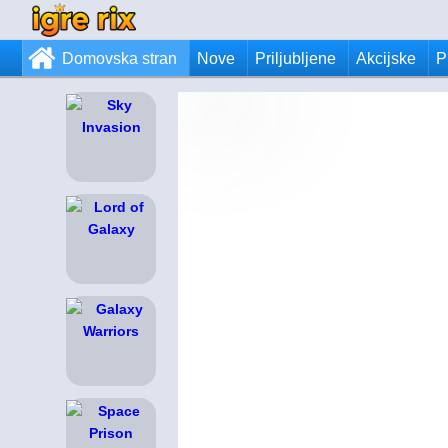
Domovska stran
Nove
Priljubljene
Akcijske
P