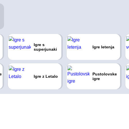
Igre s
Igre letenja
superjunaki
e
Pustolovske
Igre z Letalo
igre