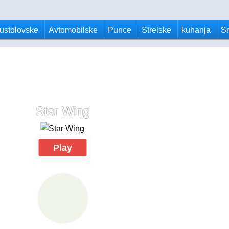
ustolovske
Avtomobilske
Punce
Strelske
kuhanja
S
Star Wing
Play