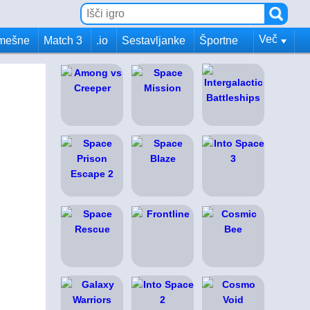
Več
mešne
Match 3
.io
Sestavljanke
Športne