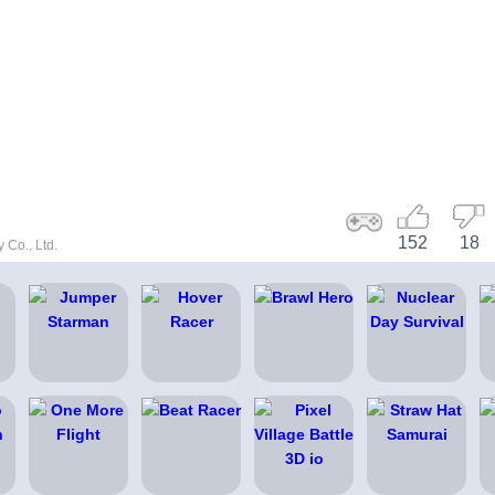
152
18
 Co., Ltd.