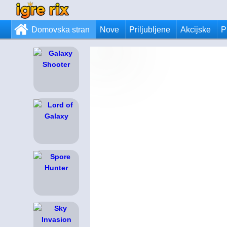
Domovska stran
Nove
Priljubljene
Akcijske
P