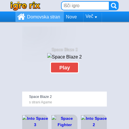
Več
Domovska stran
Nove
Space Blaze 2
Play
Space Blaze 2
s strani Agame