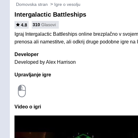
Domovska stran
Igre o vesolju
Intergalactic Battleships
310
Glasovi
4.8
Igraj Intergalactic Battleships online brezplačno v svojem
prenosa ali namestitve, ali odkrij druge podobne igre na I
Developer
Developed by Alex Harrison
Upravljanje igre
Video o igri