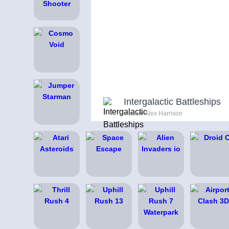
Intergalactic Battleships
s strani Alex Harrison