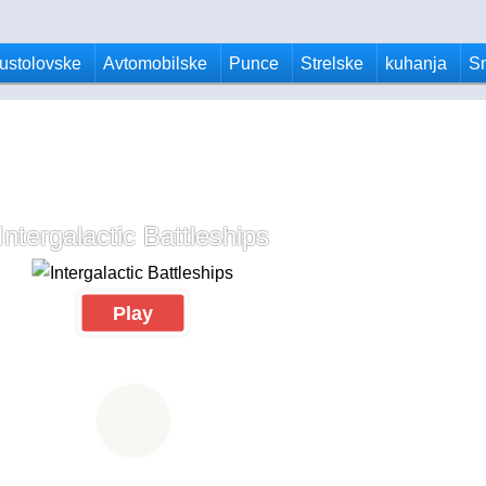
ustolovske
Avtomobilske
Punce
Strelske
kuhanja
S
Intergalactic Battleships
Play