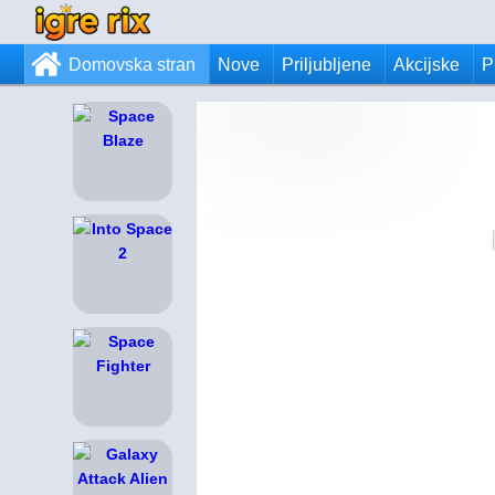
Domovska stran
Nove
Priljubljene
Akcijske
P