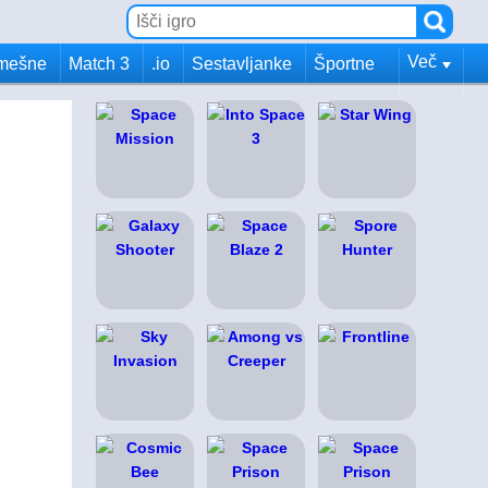
Več
mešne
Match 3
.io
Sestavljanke
Športne