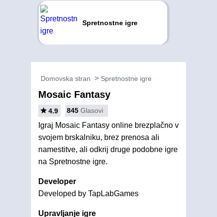
Spretnostne igre
Domovska stran
Spretnostne igre
Mosaic Fantasy
845
Glasovi
4.9
Igraj Mosaic Fantasy online brezplačno v
svojem brskalniku, brez prenosa ali
namestitve, ali odkrij druge podobne igre
na Spretnostne igre.
Developer
Developed by TapLabGames
Upravljanje igre