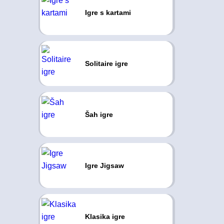
Igre s kartami
Solitaire igre
Šah igre
Igre Jigsaw
Klasika igre