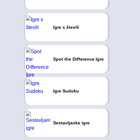
Igre s števili
Spot the Difference Igre
Igre Sudoku
Sestavljanke igre