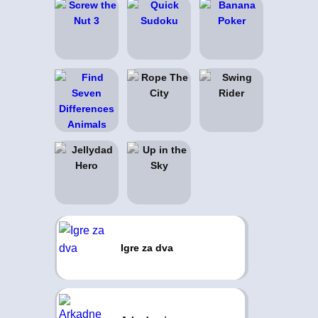
Igre za dva