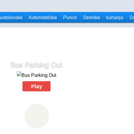
ustolovske
Avtomobilske
Punce
Strelske
kuhanja
S
Bus Parking Out
Play