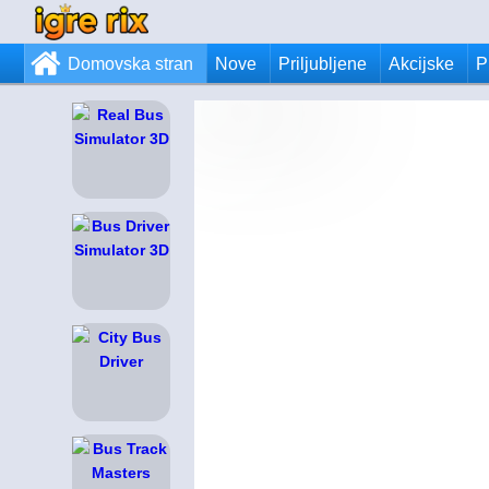
Domovska stran
Nove
Priljubljene
Akcijske
P