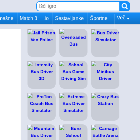
Več
mešne
Match 3
.io
Sestavljanke
Športne