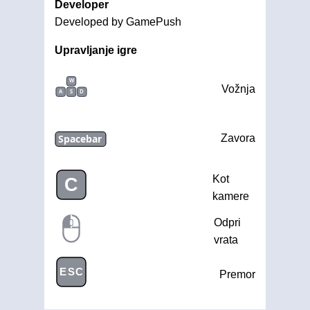
Developer
Developed by GamePush
Upravljanje igre
W
Vožnja
A
S
D
Spacebar
Zavora
Kot
C
kamere
Odpri
vrata
ESC
Premor