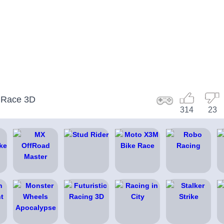
r Race 3D
314
23