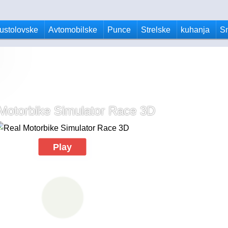
ustolovske
Avtomobilske
Punce
Strelske
kuhanja
S
Motorbike Simulator Race 3D
Play