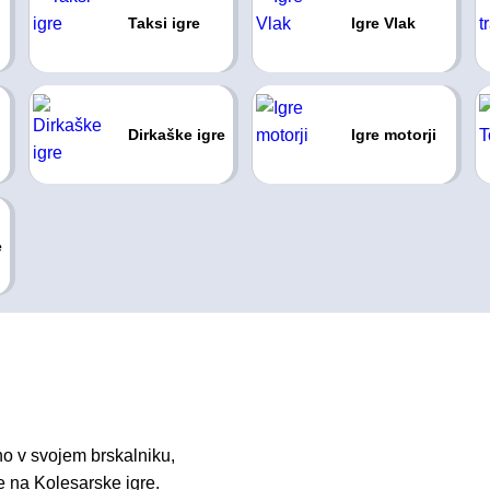
Taksi igre
Igre Vlak
Dirkaške igre
Igre motorji
e
o v svojem brskalniku,
e na Kolesarske igre.