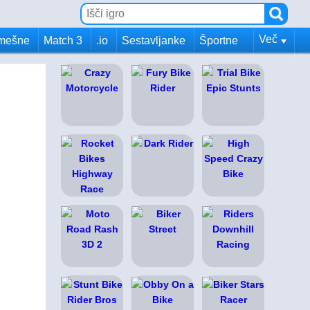
Več
mešne
Match 3
.io
Sestavljanke
Športne