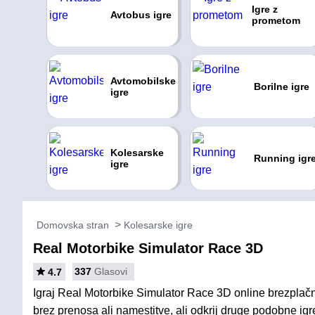
Igre z
Avtobus igre
prometom
Avtomobilske
Borilne igre
igre
Kolesarske
Running igr
igre
Domovska stran
Kolesarske igre
Real Motorbike Simulator Race 3D
337
Glasovi
4.7
Igraj Real Motorbike Simulator Race 3D online brezplačn
brez prenosa ali namestitve, ali odkrij druge podobne igr