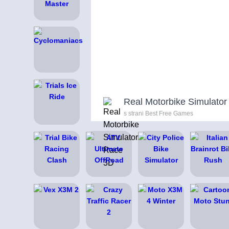
Real Motorbike Simulato
s strani Best Free Games