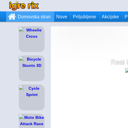
Domovska stran
Nove
Priljubljene
Akcijske
P
Real 