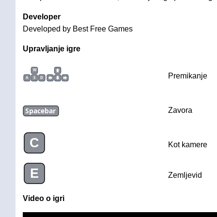
Developer
Developed by Best Free Games
Upravljanje igre
W
Premikanje
A
S
D
Spacebar
Zavora
C
Kot kamere
E
Zemljevid
Video o igri