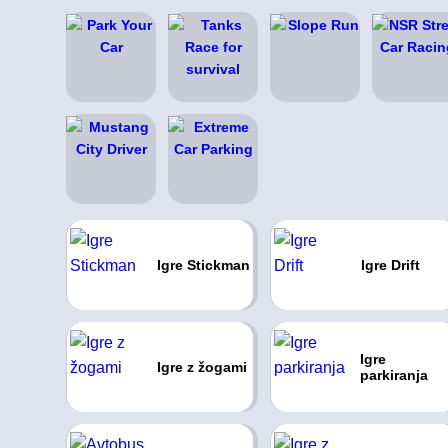
Igre Stickman
Igre Drift
Igre
Igre z žogami
parkiranja