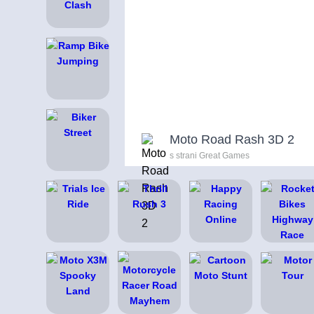
Moto Road Rash 3D 2
s strani Great Games