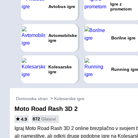
Igre z
Avtobus igre
prometom
Avtomobilske
Borilne igre
igre
Kolesarske
Running igr
igre
Domovska stran
Kolesarske igre
Moto Road Rash 3D 2
872
Glasovi
4.9
Igraj Moto Road Rash 3D 2 online brezplačno v svojem b
ali namestitve, ali odkrij druge podobne igre na Kolesars