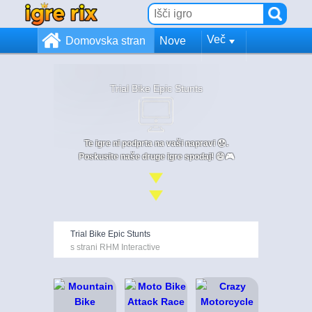
Več
Domovska stran
Nove
Trial Bike Epic Stunts
Te igre ni podprta na vaši napravi 😞.
Poskusite naše druge igre spodaj! 😄🎮
Trial Bike Epic Stunts
s strani RHM Interactive