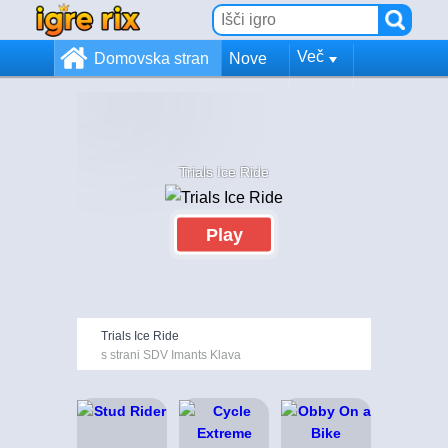
Več
Domovska stran
Nove
Trials Ice Ride
Play
Trials Ice Ride
s strani SDV Imants Klava