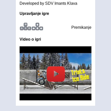
Developed by SDV Imants Klava
Upravljanje igre
W
Premikanje
A
S
D
Video o igri