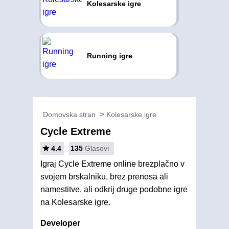
Kolesarske igre
Running igre
Domovska stran
Kolesarske igre
Cycle Extreme
135
Glasovi
4.4
Igraj Cycle Extreme online brezplačno v
svojem brskalniku, brez prenosa ali
namestitve, ali odkrij druge podobne igre
na Kolesarske igre.
Developer