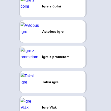
Igre s čolni
Avtobus igre
Igre z prometom
Taksi igre
Igre Vlak