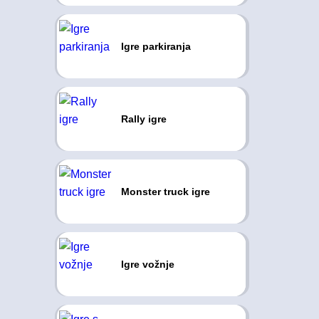
Igre parkiranja
Rally igre
Monster truck igre
Igre vožnje