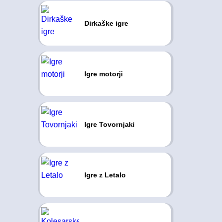
Dirkaške igre
Igre motorji
Igre Tovornjaki
Igre z Letalo