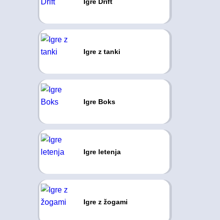
Igre Drift
Igre z tanki
Igre Boks
Igre letenja
Igre z žogami