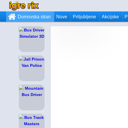
Domovska stran
Nove
Priljubljene
Akcijske
P