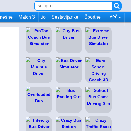
Več
mešne
Match 3
.io
Sestavljanke
Športne