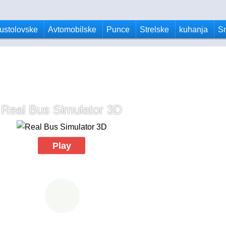
ustolovske
Avtomobilske
Punce
Strelske
kuhanja
S
Real Bus Simulator 3D
Play