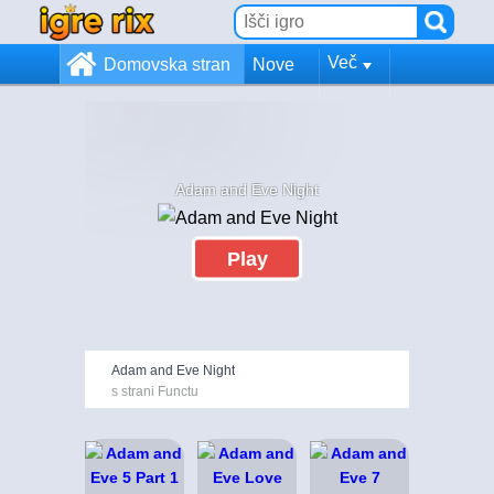
Več
Domovska stran
Nove
Adam and Eve Night
Play
Adam and Eve Night
s strani Functu