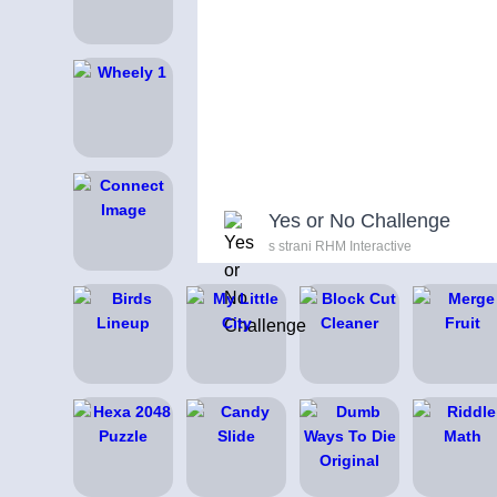
Yes or No Challenge
s strani RHM Interactive