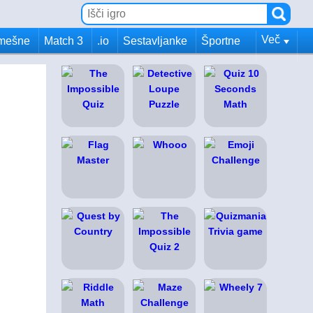
Več
mešne
Match 3
.io
Sestavljanke
Športne