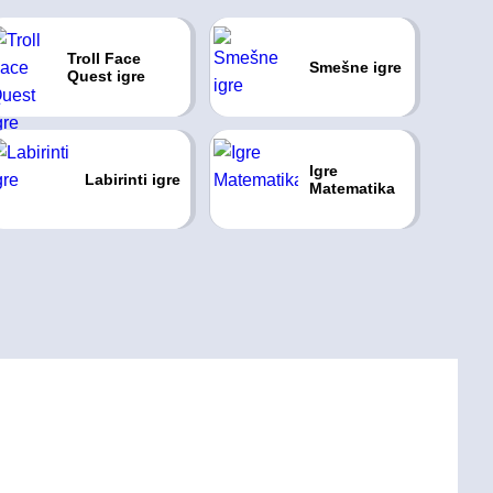
Troll Face
Smešne igre
Quest igre
Igre
Labirinti igre
Matematika