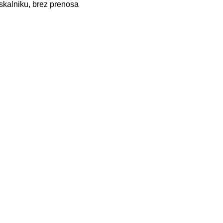
skalniku, brez prenosa