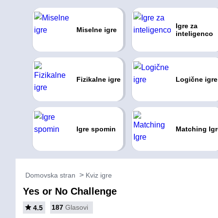
Igre za
Miselne igre
inteligenco
Fizikalne igre
Logične igre
Igre spomin
Matching Igr
Domovska stran
Kviz igre
Yes or No Challenge
187
Glasovi
4.5