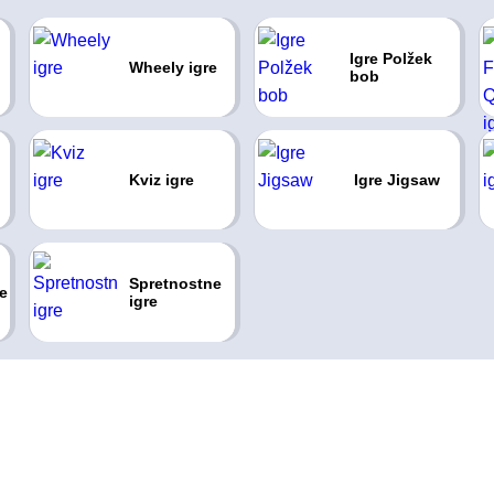
Igre Polžek
Wheely igre
bob
Kviz igre
Igre Jigsaw
Spretnostne
e
igre