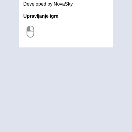
Developed by NovaSky
Upravljanje igre