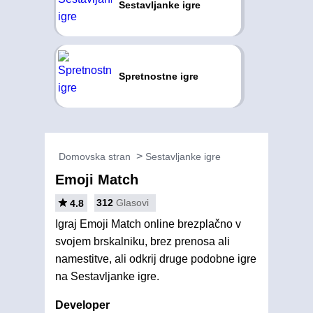
Sestavljanke igre
Spretnostne igre
Domovska stran
Sestavljanke igre
Emoji Match
312
Glasovi
4.8
Igraj Emoji Match online brezplačno v
svojem brskalniku, brez prenosa ali
namestitve, ali odkrij druge podobne igre
na Sestavljanke igre.
Developer