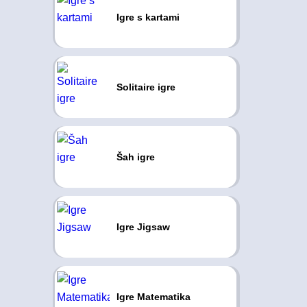
Igre s kartami
Solitaire igre
Šah igre
Igre Jigsaw
Igre Matematika