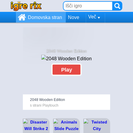
Več
Domovska stran
Nove
2048 Wooden Edition
Play
2048 Wooden Edition
s strani Playtouch