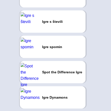
Igre s števili
Igre spomin
Spot the Difference Igre
Igre Dynamons